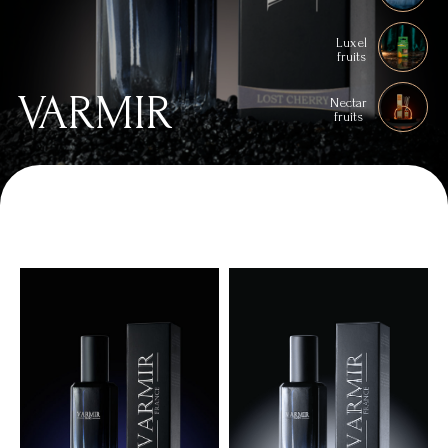
Luxel
fruits
VARMIR
Nectar
fruits