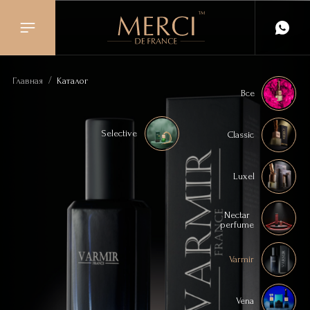
/
Главная
Каталог
Все
Selective
Classic
Luxel
Nectar
perfume
Varmir
Vena