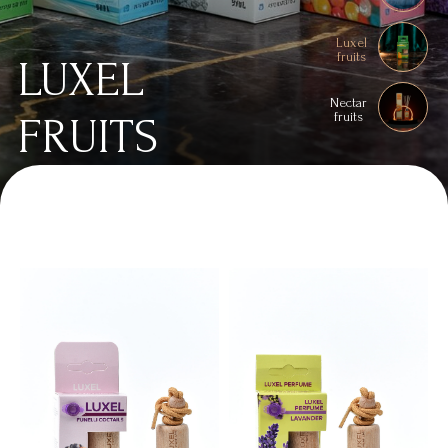
Luxel
fruits
LUXEL
Nectar
FRUITS
fruits