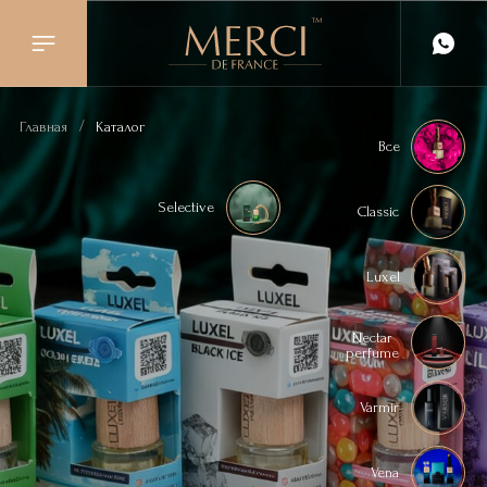
/
Главная
Каталог
Все
Selective
Classic
Luxel
Nectar
perfume
Varmir
Vena