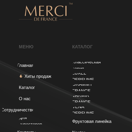
МЕНЮ
КАТАЛОГ
Классическая
Главная
серия
LUXEL
Хиты продаж
PERFUME
GRAMMY
Каталог
FRANCE
VARMIR
О нас
FRANCE
VENA
Сотрудничество
PERFUME
Для
Фруктовая линейка
инвесторов