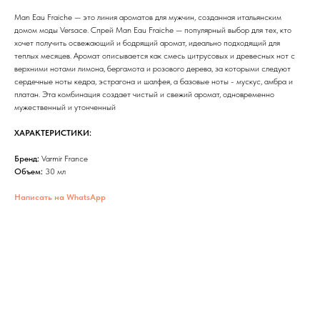
Man Eau Fraiche — это линия ароматов для мужчин, созданная итальянским
домом моды Versace. Спрей Man Eau Fraiche — популярный выбор для тех, кто
хочет получить освежающий и бодрящий аромат, идеально подходящий для
теплых месяцев. Аромат описывается как смесь цитрусовых и древесных нот с
верхними нотами лимона, бергамота и розового дерева, за которыми следуют
сердечные ноты кедра, эстрагона и шалфея, а базовые ноты - мускус, амбра и
платан. Эта комбинация создает чистый и свежий аромат, одновременно
мужественный и утонченный
ХАРАКТЕРИСТИКИ:
Бренд:
Varmir France
Объем:
30 мл
Написать на WhatsApp